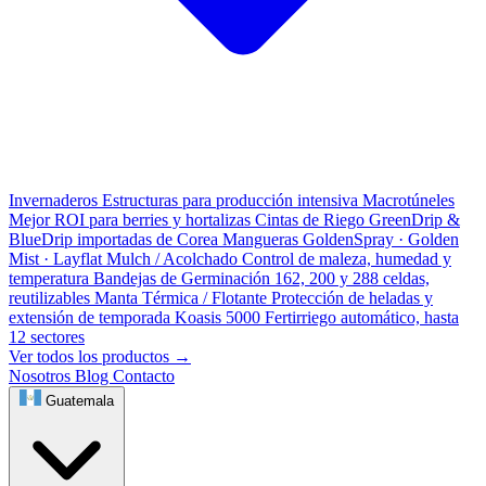
Invernaderos
Estructuras para producción intensiva
Macrotúneles
Mejor ROI para berries y hortalizas
Cintas de Riego
GreenDrip &
BlueDrip importadas de Corea
Mangueras
GoldenSpray · Golden
Mist · Layflat
Mulch / Acolchado
Control de maleza, humedad y
temperatura
Bandejas de Germinación
162, 200 y 288 celdas,
reutilizables
Manta Térmica / Flotante
Protección de heladas y
extensión de temporada
Koasis 5000
Fertirriego automático, hasta
12 sectores
Ver todos los productos →
Nosotros
Blog
Contacto
Guatemala